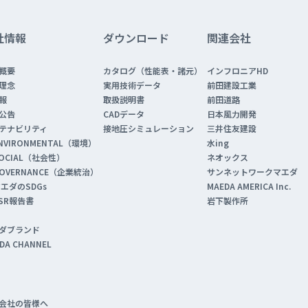
社情報
ダウンロード
関連会社
概要
カタログ（性能表・諸元）
インフロニアHD
理念
実用技術データ
前田建設工業
情報
取扱説明書
前田道路
公告
CADデータ
日本風力開発
テナビリティ
接地圧シミュレーション
三井住友建設
NVIRONMENTAL（環境）
水ing
OCIAL（社会性）
ネオックス
OVERNANCE（企業統治）
サンネットワークマエダ
エダのSDGs
MAEDA AMERICA Inc.
SR報告書
岩下製作所
ダブランド
DA CHANNEL
会社の皆様へ