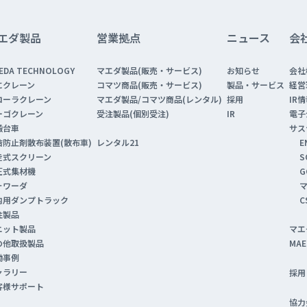
エダ製品
営業拠点
ニュース
会
EDA TECHNOLOGY
マエダ製品(販売・サービス)
お知らせ
会社
にクレーン
コマツ商品(販売・サービス)
製品・サービス
経営
ローラクレーン
マエダ製品/コマツ商品(レンタル)
採用
IR
ーゴクレーン
受注製品(個別受注)
IR
電子
搬台車
サス
結防止剤散布装置(散布車)
E
レンタル21
走式スクリーン
S
圧式集材機
G
ォワーダ
マ
内用ダンプトラック
C
注製品
ニット製品
マエ
の他取扱製品
MAE
働事例
ャラリー
採用
客様サポート
協力