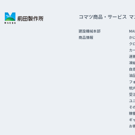
コマツ商品・サービス
マ
建設機械本部
MA
商品情報
か
ク
カ
運
凍
自
油
フ
坑
受
ユ
そ
稼
ギ
お